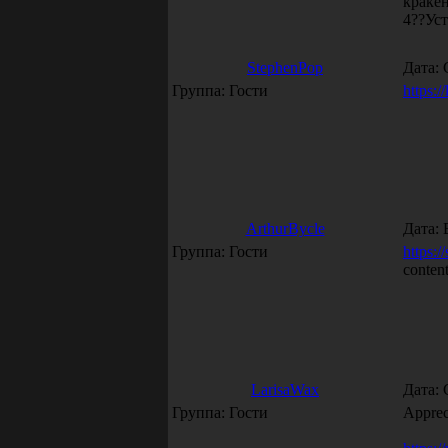
кракен
4??Уст
StephenPop
Дата: 
Группа: Гости
https:/
ArthurBycle
Дата: 
Группа: Гости
https:/
content
LarisaWax
Дата: 
Группа: Гости
Apprec