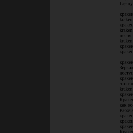
Где п
кракен
kraken
кракен
kraken
песня 
kraken
кракен
кракен
краке
Зеркал
доступ
кракен
что та
kraken
кракен
Кракен
как во
Рабоч
краке
краке
краке
Краке