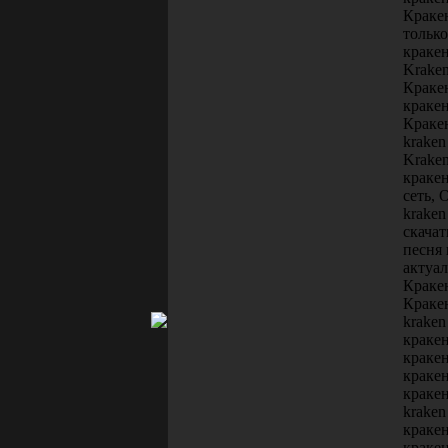
Краке
только
кракен
Krake
Краке
кракен
Кракен
kraken
Krake
краке
сеть, 
kraken
скачат
песня 
актуал
Кракен
Краке
kraken
кракен
кракен
кракен
кракен
kraken
кракен
кракен