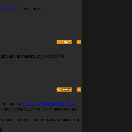
YR2pBnA0
. И еще вот -
buildup and increasing my roofвЂ™s
" по адресу
https://t.me/perehodnik_krak
.
к же всегда будете в курсе актуальных
ут быть интересны пользователям этой
й.