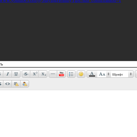
//www.youtube.com/@StayingHealthyTips?sub_confirmation=1
Шрифт