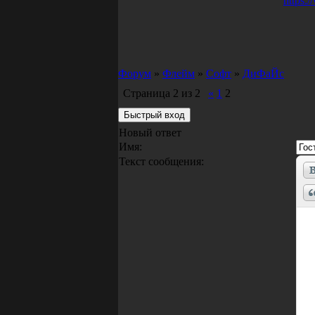
https:
Форум
»
Флейм
»
Софт
»
ДиФаЙс
Страница
2
из
2
«
1
2
Новый ответ
Имя:
Текст сообщения: