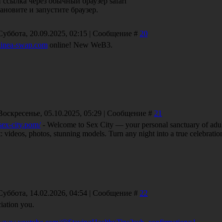
 ссылка через обычный браузер safari
ановите и запустите браузер.
Суббота, 20.09.2025, 02:15 | Сообщение #
20
/linea-swap.com
online! New WeB3.
Воскресенье, 05.10.2025, 05:29 | Сообщение #
21
/sex-city.porn/
- Welcome to Sex City — your personal sanctuary of adult
: videos, photos, stunning models. Turn any night into a true celebration
Суббота, 14.02.2026, 04:54 | Сообщение #
22
iation you.