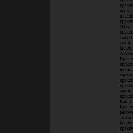
кракен
выпуск
платф
кракен
Офици
краке
скачат
как н
kraken
Актуал
Краке
краке
песня 
скачат
кракен
краке
как на
кракен
Как по
Краке
рабоч
активн
kraken
краке