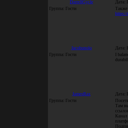
DarrellGycle
Дата: 
Группа: Гости
Также
https:
Jacobunolo
Дата: 
Группа: Гости
I bala
durabil
JamesRax
Дата: 
Группа: Гости
Посети
Там вы
ссыло
Канал
платф
Подпи