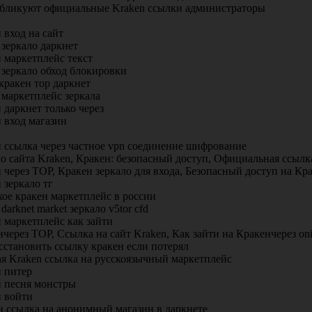
убликуют официальные Kraken ссылки администраторы
 вход на сайт
 зеркало даркнет
 маркетплейс текст
 зеркало обход блокировки
кракен тор даркнет
 маркетплейс зеркала
 даркнет только через
 вход магазин
н ссылка через частное vpn соединение шифрование
о сайта Kraken, Кракен: безопасный доступ, Официальная ссылк
 через ТОР, Кракен зеркало для входа, Безопасный доступ на Кра
 зеркало тг
кое кракен маркетплейс в россии
 darknet market зеркало v5tor cfd
 маркетплейс как зайти
через ТОР, Ссылка на сайт Kraken, Как зайти на Кракенчерез o
сстановить ссылку кракен если потерял
ая Kraken ссылка на русскоязычный маркетплейс
н питер
н песня монстры
н войти
н ссылка на анонимный магазин в даркнете