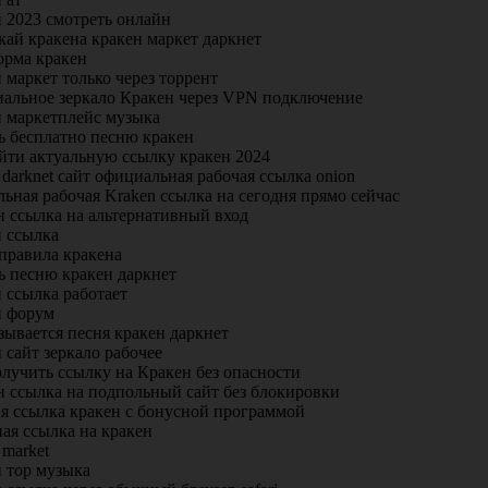
 2023 смотреть онлайн
ай кракена кракен маркет даркнет
орма кракен
 маркет только через торрент
альное зеркало Кракен через VPN подключение
н маркетплейс музыка
ь бесплатно песню кракен
айти актуальную ссылку кракен 2024
 darknet сайт официальная рабочая ссылка onion
ьная рабочая Kraken ссылка на сегодня прямо сейчас
н ссылка на альтернативный вход
н ссылка
правила кракена
ь песню кракен даркнет
 ссылка работает
н форум
зывается песня кракен даркнет
 сайт зеркало рабочее
лучить ссылку на Кракен без опасности
н ссылка на подпольный сайт без блокировки
ая ссылка кракен с бонусной программой
ая ссылка на кракен
 market
н тор музыка