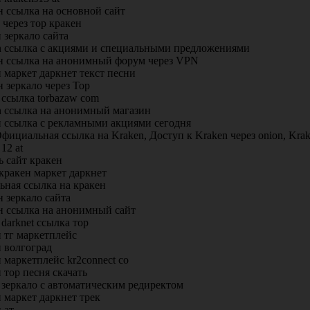
н ссылка на основной сайт
 через тор кракен
 зеркало сайта
n ссылка с акциями и специальными предложениями
н ссылка на анонимный форум через VPN
 маркет даркнет текст песни
 зеркало через Тор
 ссылка torbazaw com
n ссылка на анонимный магазин
н ссылка с рекламными акциями сегодня
Официальная ссылка на Kraken, Доступ к Kraken через onion, Krak
 12 at
ь сайт кракен
кракен маркет даркнет
ьная ссылка на кракен
 зеркало сайта
н ссылка на анонимный сайт
 darknet ссылка тор
 тг маркетплейс
 волгоград
 маркетплейс kr2connect co
 тор песня скачать
 зеркало с автоматическим редиректом
 маркет даркнет трек
 ат