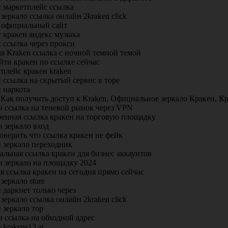
н маркетплейс ссылка
 зеркало ссылка онлайн 2kraken click
n официальный сайт
 кракен яндекс музыка
 ссылка через прокси
я Kraken ссылка с ночной темной темой
йти кракен по ссылке сейчас
плейс кракен kraken
 ссылка на скрытый сервис в торе
 наркота
 Как получить доступ к Kraken, Официальное зеркало Кракен, Кр
н ссылка на теневой рынок через VPN
ренная ссылка кракен на торговую площадку
 зеркало вход
оверить что ссылка кракен не фейк
 зеркало переходник
льная ссылка кракен для бизнес аккаунтов
н зеркало на площадку 2024
я ссылка кракен на сегодня прямо сейчас
 зеркало store
 даркнет только через
 зеркало ссылка онлайн 2kraken click
 зеркало тор
 ссылка на обходной адрес
 krakens13 at