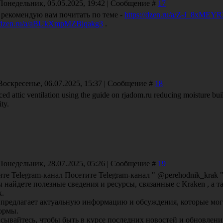
Понедельник, 05.05.2025, 19:42 | Сообщение #
17
 рекомендую вам почитать по теме -
https://dzen.ru/a/Z-J_8xME
//dzen.ru/a/aBUkXmpMZBjqakg3
.
Воскресенье, 06.07.2025, 15:37 | Сообщение #
18
nced attic ventilation using the guide on rjadom.ru reducing moisture 
ity.
Понедельник, 28.07.2025, 05:26 | Сообщение #
19
те Telegram-канал Посетите Telegram-канал " @perehodnik_krak 
 найдете полезные сведения и ресурсы, связанные с Kraken , а та
к.
 предлагает актуальную информацию и обсуждения, которые мог
ормы.
сывайтесь, чтобы быть в курсе последних новостей и обновлени