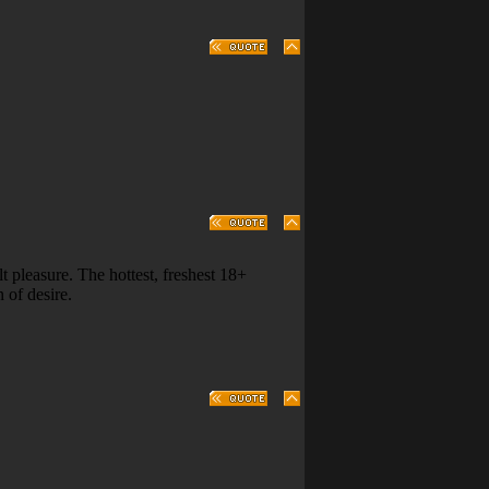
 pleasure. The hottest, freshest 18+
 of desire.