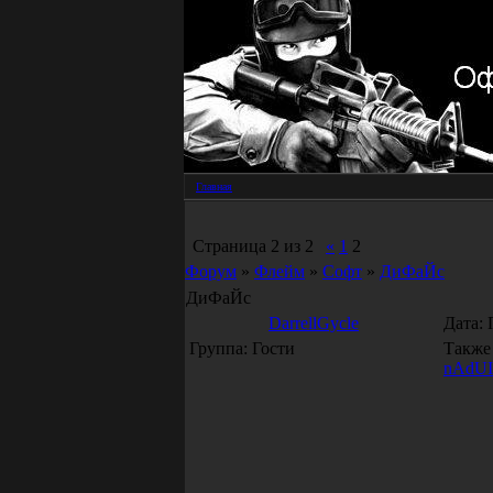
Главная
Страница
2
из
2
«
1
2
Форум
»
Флейм
»
Софт
»
ДиФаЙс
ДиФаЙс
DarrellGycle
Дата: 
Группа: Гости
Также
nAdUI