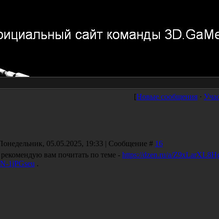
[
Новые сообщения
·
Уча
Понедельник, 05.05.2025, 19:33 | Сообщение #
16
 рекомендую вам почитать по теме -
https://dzen.ru/a/Z9xLarXL8
N-1jPGseu
.