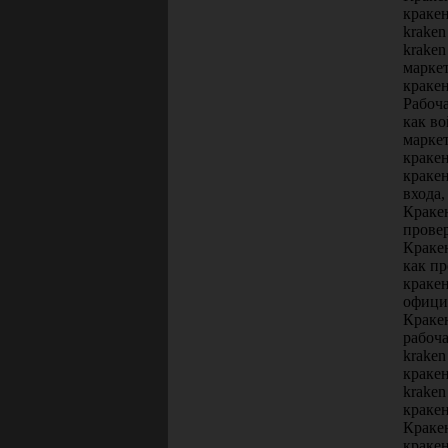
краке
kraken
krake
маркет
кракен
Рабоча
как во
маркет
кракен
кракен
входа,
Краке
прове
Кракен
как пр
кракен
официа
Краке
рабоча
kraken
кракен
kraken
кракен
Кракен
кракен