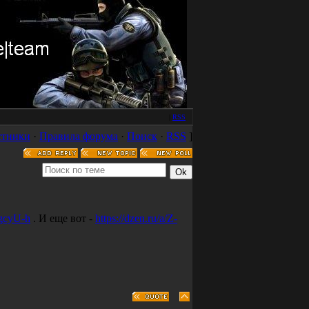
|
RSS
стники
·
Правила форума
·
Поиск
·
RSS
]
HgcyU-h
. И еще вот -
https://dzen.ru/a/Z-