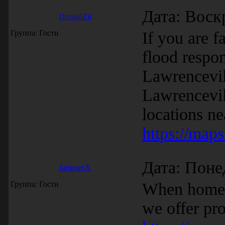
Дата: Воск
DonaldZit
Группа: Гости
If you are 
flood respo
Lawrencevil
Lawrencevil
locations ne
https://ma
Дата: Поне
JameszeX
Группа: Гости
When homeo
we offer pr