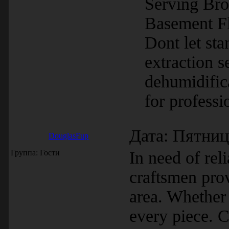
Serving Bro
Basement Fl
Dont let st
extraction 
dehumidifica
for professi
Дата: Пятниц
DouglasFup
Группа: Гости
In need of rel
craftsmen pro
area. Whether 
every piece. C