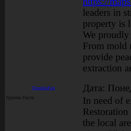
https://ma
leaders in s
property is
We proudly 
From mold r
provide pea
extraction a
Дата: Поне
DouglasFup
Группа: Гости
In need of 
Restoration 
the local a