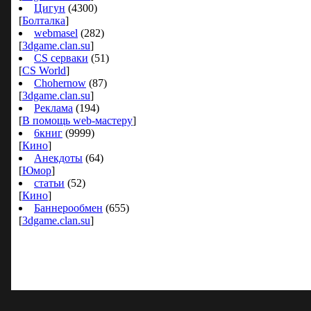
Цигун
(4300)
[
Болталка
]
webmasel
(282)
[
3dgame.clan.su
]
CS серваки
(51)
[
CS World
]
Chohernow
(87)
[
3dgame.clan.su
]
Реклама
(194)
[
В помощь web-мастеру
]
6книг
(9999)
[
Кино
]
Анекдоты
(64)
[
Юмор
]
статьи
(52)
[
Кино
]
Баннерообмен
(655)
[
3dgame.clan.su
]