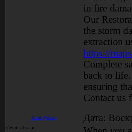
in fire dam
Our Restora
the storm da
extraction u
https://m
Complete san
back to lif
ensuring tha
Contact us 
Дата: Воск
JohnnyWeent
Группа: Гости
When you ar