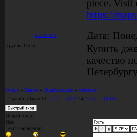
piece. Visit
https://m
Дата: Поне
krolik78.ru
Группа: Гости
Купить дже
качество п
Петербургу
Форум
»
Важно
»
3dgame.clan.su
»
webmasel
Страница
14
из
19
«
1
2
…
12
13
14
15
16
…
18
19
»
Новый ответ
Имя:
Текст сообщения: