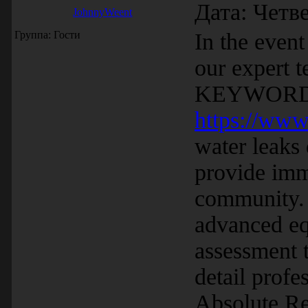
Дата: Четве
JohnnyWeent
Группа: Гости
In the even
our expert t
KEYWORD to
https://www
water leaks
provide im
community. O
advanced e
assessment 
detail profe
Absolute R