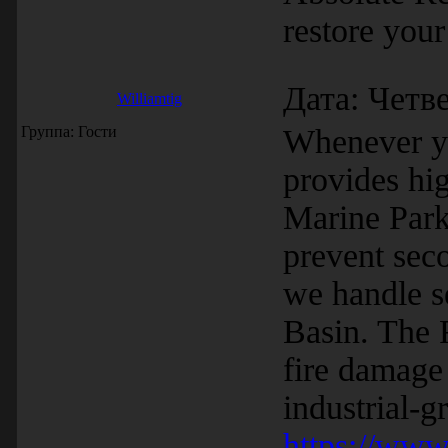
restore your
Дата: Четве
Williamtig
Группа: Гости
Whenever yo
provides hi
Marine Park.
prevent seco
we handle s
Basin. The R
fire damage 
industrial-g
https://ww