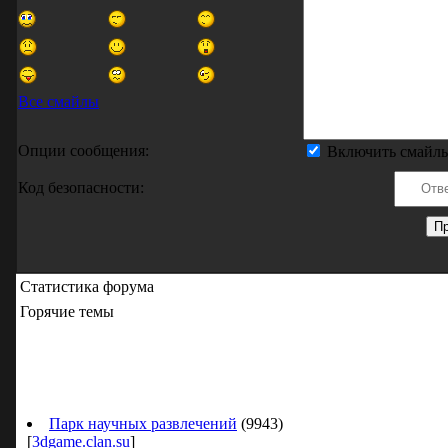
Все смайлы
Опции сообщения:
Включить смайл
Код безопасности:
Статистика форума
Горячие темы
Парк научных развлечений
(9943)
[
3dgame.clan.su
]