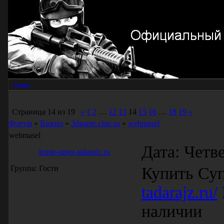
Главная
Страница
14
из
19
«
1
2
…
12
13
14
15
16
…
18
19
»
Форум
»
Важно
»
3dgame.clan.su
»
webmasel
webmasel
Дата: Четве
kupit-super-tadarajz.ru
Группа: Гости
Купить Суп
tadarajz.ru/
наличии