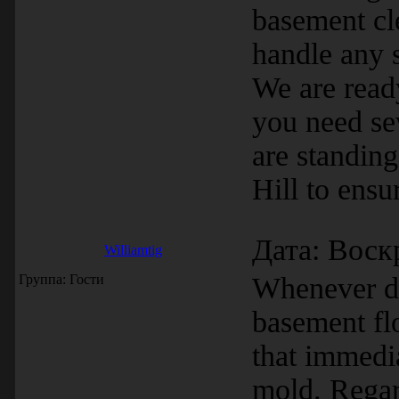
basement cl
handle any 
We are read
you need se
are standin
Hill to ensu
Дата: Воск
Williamtig
Группа: Гости
Whenever dis
basement fl
that immedia
mold. Regar