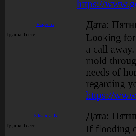
https://www.
Дата: Пятн
Rogerhix
Группа: Гости
Looking for 
a call away
mold through
needs of ho
regarding yo
https://www
Дата: Пятн
Edwardsaifs
Группа: Гости
If flooding 