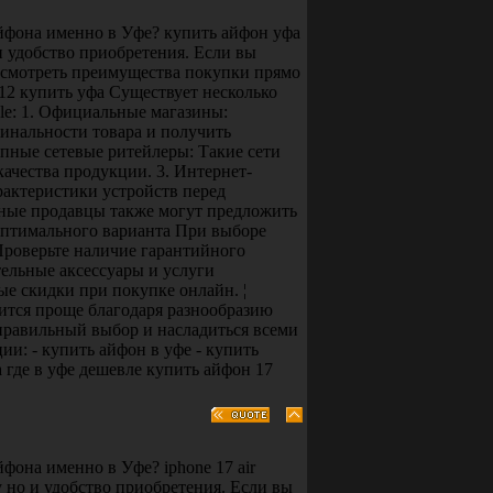
йфона именно в Уфе? купить айфон уфа
и удобство приобретения. Если вы
ссмотреть преимущества покупки прямо
512 купить уфа Существует несколько
le: 1. Официальные магазины:
инальности товара и получить
упные сетевые ритейлеры: Такие сети
ачества продукции. 3. Интернет-
актеристики устройств перед
тные продавцы также могут предложить
оптимального варианта При выборе
Проверьте наличие гарантийного
ельные аксессуары и услуги
е скидки при покупке онлайн. ¦
ится проще благодаря разнообразию
правильный выбор и насладиться всеми
: - купить айфон в уфе - купить
фа где в уфе дешевле купить айфон 17
фона именно в Уфе? iphone 17 air
 но и удобство приобретения. Если вы