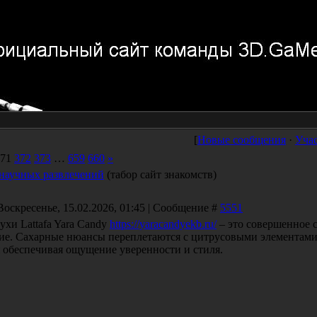
[
Новые сообщения
·
Уча
71
372
373
…
659
660
»
научных развлечений
(табор сайт знакомств)
Воскресенье, 15.02.2026, 01:45 | Сообщение #
5551
ухи Lattafa Yara Candy
https://yaracandyekb.ru/
– это совершенное 
ие. Сахарные нюансы переплетаются с цитрусовыми элементами.
 обеспечивая ощущение уверенности и стиля.