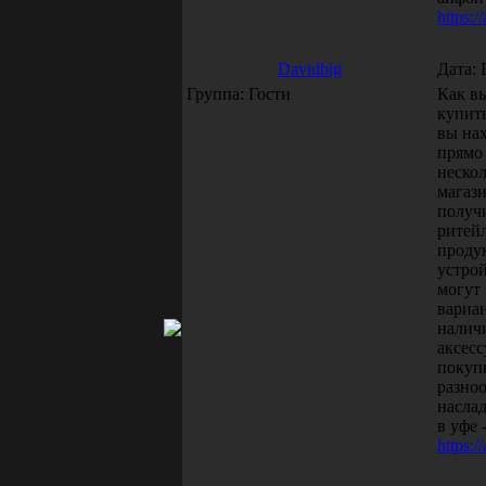
https:/
Davidbig
Дата: 
Группа: Гости
Как в
купить
вы на
прямо 
неско
магаз
получи
ритей
проду
устро
могут
вариан
налич
аксес
покупк
разно
насла
в уфе 
https:/