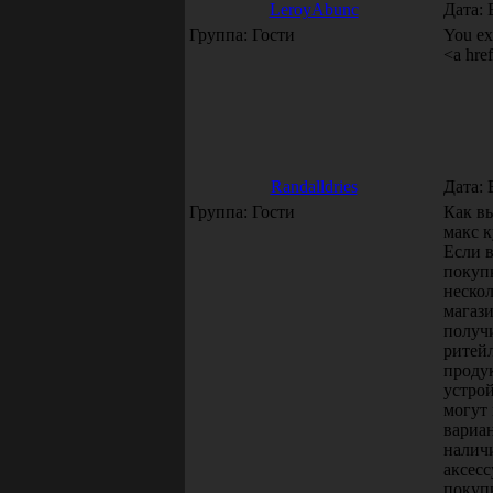
LeroyAbunc
Дата: 
Группа: Гости
You exp
<a hre
Randalldries
Дата: 
Группа: Гости
Как в
макс к
Если 
покупк
неско
магаз
получ
ритей
проду
устро
могут
вариан
налич
аксес
покупк