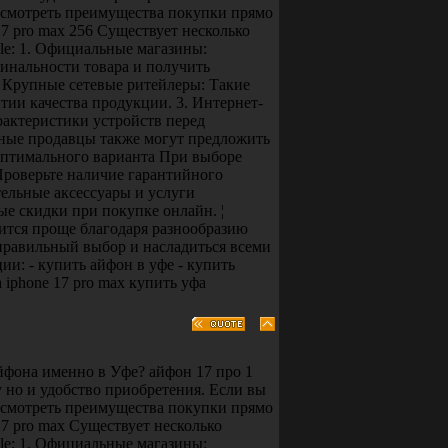
ссмотреть преимущества покупки прямо
17 pro max 256 Существует несколько
le: 1. Официальные магазины:
инальности товара и получить
. Крупные сетевые ритейлеры: Такие
тии качества продукции. 3. Интернет-
актеристики устройств перед
тные продавцы также могут предложить
оптимального варианта При выборе
Проверьте наличие гарантийного
ельные аксессуары и услуги
е скидки при покупке онлайн. ¦
ится проще благодаря разнообразию
правильный выбор и насладиться всеми
: - купить айфон в уфе - купить
а iphone 17 pro max купить уфа
йфона именно в Уфе? айфон 17 про 1
 но и удобство приобретения. Если вы
ссмотреть преимущества покупки прямо
17 pro max Существует несколько
le: 1. Официальные магазины: