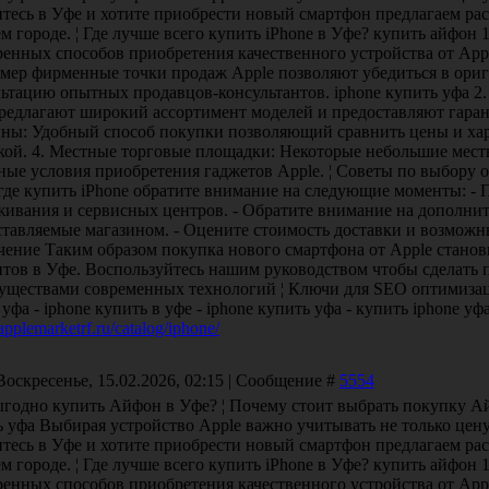
итесь в Уфе и хотите приобрести новый смартфон предлагаем ра
м городе. ¦ Где лучше всего купить iPhone в Уфе? купить айфон 
ренных способов приобретения качественного устройства от App
мер фирменные точки продаж Apple позволяют убедиться в ориг
льтацию опытных продавцов-консультантов. iphone купить уфа 2
редлагают широкий ассортимент моделей и предоставляют гаран
ины: Удобный способ покупки позволяющий сравнить цены и хар
кой. 4. Местные торговые площадки: Некоторые небольшие мес
ные условия приобретения гаджетов Apple. ¦ Советы по выбору 
где купить iPhone обратите внимание на следующие моменты: - 
живания и сервисных центров. - Обратите внимание на дополнит
тавляемые магазином. - Оцените стоимость доставки и возможны
чение Таким образом покупка нового смартфона от Apple станов
нтов в Уфе. Воспользуйтесь нашим руководством чтобы сделать 
уществами современных технологий ¦ Ключи для SEO оптимизации
уфа - iphone купить в уфе - iphone купить уфа - купить iphone уф
/applemarketrf.ru/catalog/iphone/
Воскресенье, 15.02.2026, 02:15 | Сообщение #
5554
ыгодно купить Айфон в Уфе? ¦ Почему стоит выбрать покупку А
 уфа Выбирая устройство Apple важно учитывать не только цену
итесь в Уфе и хотите приобрести новый смартфон предлагаем ра
м городе. ¦ Где лучше всего купить iPhone в Уфе? купить айфон 
ренных способов приобретения качественного устройства от App