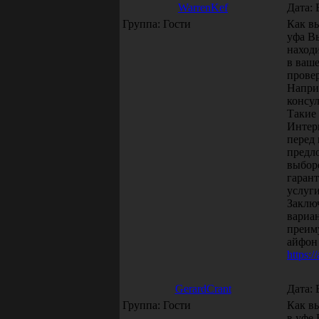
WarrenKef
Дата: 
Группа: Гости
Как в
уфа Вы
наход
в ваше
прове
Напри
консул
Такие 
Интер
перед
предл
выборе
гаран
услуги
Заклю
вариа
преим
айфон 
https:/
GerardCrant
Дата: 
Группа: Гости
Как в
в уфе 