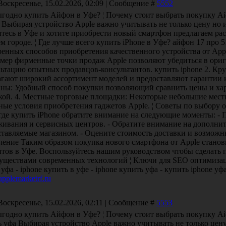
Воскресенье, 15.02.2026, 02:09 | Сообщение #
5552
ыгодно купить Айфон в Уфе? ¦ Почему стоит выбрать покупку А
 Выбирая устройство Apple важно учитывать не только цену но 
итесь в Уфе и хотите приобрести новый смартфон предлагаем ра
м городе. ¦ Где лучше всего купить iPhone в Уфе? айфон 17 про 
ренных способов приобретения качественного устройства от App
мер фирменные точки продаж Apple позволяют убедиться в ориг
ьтацию опытных продавцов-консультантов. купить iphone 2. Кр
агают широкий ассортимент моделей и предоставляют гарантии к
ины: Удобный способ покупки позволяющий сравнить цены и хар
кой. 4. Местные торговые площадки: Некоторые небольшие мес
ные условия приобретения гаджетов Apple. ¦ Советы по выбору 
где купить iPhone обратите внимание на следующие моменты: - 
живания и сервисных центров. - Обратите внимание на дополнит
тавляемые магазином. - Оцените стоимость доставки и возможны
чение Таким образом покупка нового смартфона от Apple станов
нтов в Уфе. Воспользуйтесь нашим руководством чтобы сделать 
уществами современных технологий ¦ Ключи для SEO оптимизации
уфа - iphone купить в уфе - iphone купить уфа - купить iphone у
/applemarketrf.ru
Воскресенье, 15.02.2026, 02:11 | Сообщение #
5553
годно купить Айфон в Уфе? ¦ Почему стоит выбрать покупку Ай
 уфа Выбирая устройство Apple важно учитывать не только цену