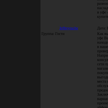
разно
насла
в уфе 
купит
Jeffreyruche
Дата: 
Группа: Гости
Как в
уфе Вы
наход
в ваше
прове
Напри
консул
сети п
магаз
покуп
выгод
места 
обслу
предос
Заклю
вариа
преим
айфон 