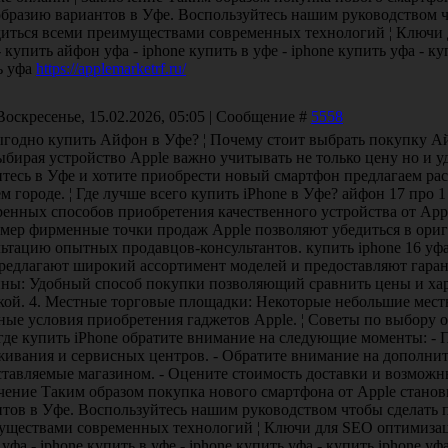
образию вариантов в Уфе. Воспользуйтесь нашим руководством 
диться всеми преимуществами современных технологий ¦ Ключи 
- купить айфон уфа - iphone купить в уфе - iphone купить уфа - ку
ь уфа
https://applemarketrf.ru/
Воскресенье, 15.02.2026, 05:05 | Сообщение #
5558
ыгодно купить Айфон в Уфе? ¦ Почему стоит выбрать покупку Ай
бирая устройство Apple важно учитывать не только цену но и у
итесь в Уфе и хотите приобрести новый смартфон предлагаем ра
м городе. ¦ Где лучше всего купить iPhone в Уфе? айфон 17 про 
ренных способов приобретения качественного устройства от App
мер фирменные точки продаж Apple позволяют убедиться в ориг
ьтацию опытных продавцов-консультантов. купить iphone 16 уф
редлагают широкий ассортимент моделей и предоставляют гаран
ины: Удобный способ покупки позволяющий сравнить цены и хар
кой. 4. Местные торговые площадки: Некоторые небольшие мес
ные условия приобретения гаджетов Apple. ¦ Советы по выбору 
где купить iPhone обратите внимание на следующие моменты: - 
живания и сервисных центров. - Обратите внимание на дополнит
тавляемые магазином. - Оцените стоимость доставки и возможны
чение Таким образом покупка нового смартфона от Apple станов
нтов в Уфе. Воспользуйтесь нашим руководством чтобы сделать 
уществами современных технологий ¦ Ключи для SEO оптимизации
уфа - iphone купить в уфе - iphone купить уфа - купить iphone уф