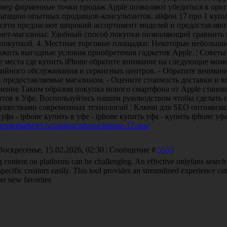
мер фирменные точки продаж Apple позволяют убедиться в ориг
льтацию опытных продавцов-консультантов. айфон 17 про 1 купи
сети предлагают широкий ассортимент моделей и предоставляют
нет-магазины: Удобный способ покупки позволяющий сравнить 
 покупкой. 4. Местные торговые площадки: Некоторые небольши
ожить выгодные условия приобретения гаджетов Apple. ¦ Совет
 места где купить iPhone обратите внимание на следующие моме
тийного обслуживания и сервисных центров. - Обратите вниман
 предоставляемые магазином. - Оцените стоимость доставки и в
чение Таким образом покупка нового смартфона от Apple станов
нтов в Уфе. Воспользуйтесь нашим руководством чтобы сделать 
уществами современных технологий ¦ Ключи для SEO оптимизации
уфа - iphone купить в уфе - iphone купить уфа - купить iphone у
/applemarketrf.ru/catalog/iphone/iphone-17-pro/
Воскресенье, 15.02.2026, 02:30 | Сообщение #
5555
 content on platforms can be challenging. An effective onlyfans search
specific creators easily. This tool provides an streamlined experience cu
er new favorites