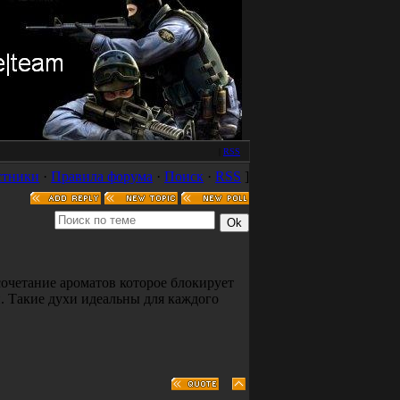
|
RSS
стники
·
Правила форума
·
Поиск
·
RSS
]
сочетание ароматов которое блокирует
 Такие духи идеальны для каждого