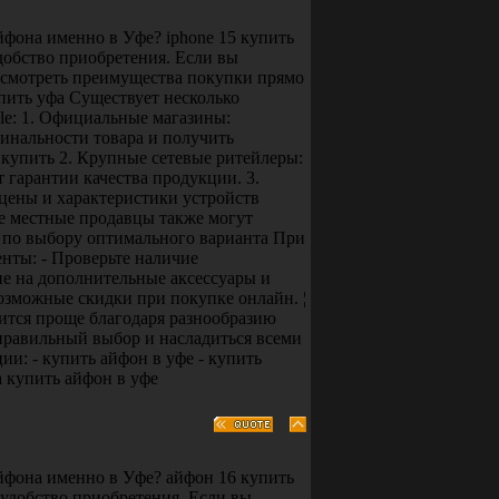
фона именно в Уфе? iphone 15 купить
добство приобретения. Если вы
ссмотреть преимущества покупки прямо
купить уфа Существует несколько
le: 1. Официальные магазины:
инальности товара и получить
 купить 2. Крупные сетевые ритейлеры:
 гарантии качества продукции. 3.
цены и характеристики устройств
е местные продавцы также могут
ы по выбору оптимального варианта При
нты: - Проверьте наличие
ие на дополнительные аксессуары и
озможные скидки при покупке онлайн. ¦
ится проще благодаря разнообразию
правильный выбор и насладиться всеми
: - купить айфон в уфе - купить
фа купить айфон в уфе
йфона именно в Уфе? айфон 16 купить
 удобство приобретения. Если вы