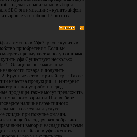
чтобы сделать правильный выбор и
для SEO оптимизации: - купить айфон
пить iphone уфа iphone 17 pro max
фона именно в Уфе? iphone купить в
добство приобретения. Если вы
ссмотреть преимущества покупки прямо
1 купить уфа Существует несколько
le: 1. Официальные магазины:
инальности товара и получить
а 2. Крупные сетевые ритейлеры: Такие
тии качества продукции. 3. Интернет-
актеристики устройств перед
тные продавцы также могут предложить
оптимального варианта При выборе
Проверьте наличие гарантийного
ельные аксессуары и услуги
е скидки при покупке онлайн. ¦
ится проще благодаря разнообразию
правильный выбор и насладиться всеми
: - купить айфон в уфе - купить
а iphone 17 pro 512 купить уфа