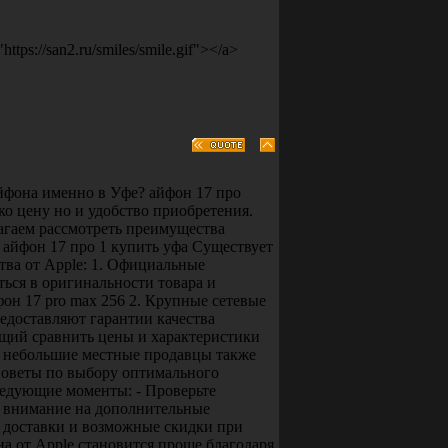
ps://san2.ru/smiles/smile.gif"></a>
йфона именно в Уфе? айфон 17 про
ко цену но и удобство приобретения.
агаем рассмотреть преимущества
? айфон 17 про 1 купить уфа Существует
тва от Apple: 1. Официальные
ься в оригинальности товара и
он 17 pro max 256 2. Крупные сетевые
едоставляют гарантии качества
щий сравнить цены и характеристики
е небольшие местные продавцы также
Советы по выбору оптимального
ледующие моменты: - Проверьте
е внимание на дополнительные
ь доставки и возможные скидки при
а от Apple становится проще благодаря