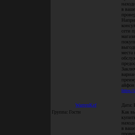
наход
в ваше
прове
Напри
консу
сети п
магаз
покуп
выгод
места 
обслу
предос
Заклю
вариа
преим
айфон 
https:/
WarrenKef
Дата: 
Группа: Гости
Как в
купить
наход
в ваше
прове