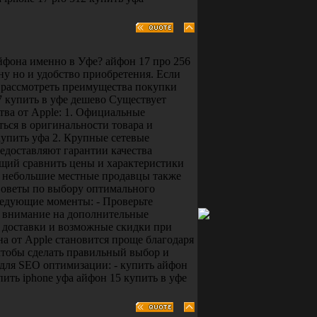
йфона именно в Уфе? айфон 17 про 256
ну но и удобство приобретения. Если
 рассмотреть преимущества покупки
17 купить в уфе дешево Существует
тва от Apple: 1. Официальные
ься в оригинальности товара и
купить уфа 2. Крупные сетевые
едоставляют гарантии качества
щий сравнить цены и характеристики
е небольшие местные продавцы также
Советы по выбору оптимального
ледующие моменты: - Проверьте
е внимание на дополнительные
ь доставки и возможные скидки при
а от Apple становится проще благодаря
чтобы сделать правильный выбор и
для SEO оптимизации: - купить айфон
упить iphone уфа айфон 15 купить в уфе