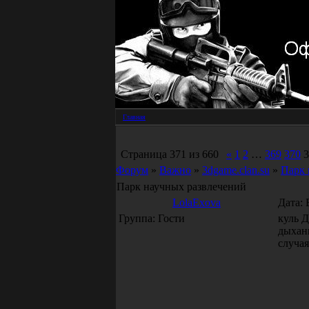
Главная
Страница
371
из
660
«
1
2
…
369
370
3
Форум
»
Важно
»
3dgame.clan.su
»
Парк 
Парк научных развлечений
LolaExova
Дата: 
Группа: Гости
куль Д
дыхан
случая