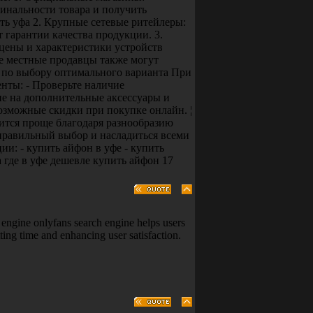
инальности товара и получить
ть уфа 2. Крупные сетевые ритейлеры:
 гарантии качества продукции. 3.
цены и характеристики устройств
е местные продавцы также могут
ы по выбору оптимального варианта При
нты: - Проверьте наличие
ие на дополнительные аксессуары и
озможные скидки при покупке онлайн. ¦
ится проще благодаря разнообразию
правильный выбор и насладиться всеми
: - купить айфон в уфе - купить
фа где в уфе дешевле купить айфон 17
 engine onlyfans search engine helps users
tting time and enhancing user satisfaction.