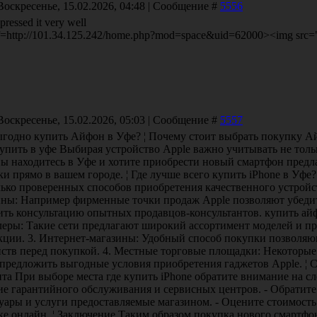
Воскресенье, 15.02.2026, 04:48 | Сообщение #
5556
ressed it very well
f=http://101.34.125.242/home.php?mod=space&uid=62000><img src="htt
Воскресенье, 15.02.2026, 05:03 | Сообщение #
5557
ыгодно купить Айфон в Уфе? ¦ Почему стоит выбрать покупку А
упить в уфе Выбирая устройство Apple важно учитывать не толь
вы находитесь в Уфе и хотите приобрести новый смартфон предл
и прямо в вашем городе. ¦ Где лучше всего купить iPhone в Уфе
лько проверенных способов приобретения качественного устройс
ины: Например фирменные точки продаж Apple позволяют убедит
ить консультацию опытных продавцов-консультантов. купить айф
леры: Такие сети предлагают широкий ассортимент моделей и пр
кции. 3. Интернет-магазины: Удобный способ покупки позволяю
йств перед покупкой. 4. Местные торговые площадки: Некоторы
 предложить выгодные условия приобретения гаджетов Apple. ¦ 
та При выборе места где купить iPhone обратите внимание на с
ие гарантийного обслуживания и сервисных центров. - Обратит
суары и услуги предоставляемые магазином. - Оцените стоимост
е онлайн. ¦ Заключение Таким образом покупка нового смартфон