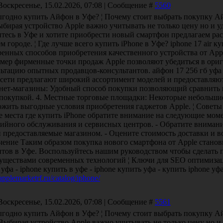
Воскресенье, 15.02.2026, 07:08 | Сообщение #
5560
ыгодно купить Айфон в Уфе? ¦ Почему стоит выбрать покупку Ай
бирая устройство Apple важно учитывать не только цену но и у
итесь в Уфе и хотите приобрести новый смартфон предлагаем ра
м городе. ¦ Где лучше всего купить iPhone в Уфе? iphone 17 air 
ренных способов приобретения качественного устройства от App
мер фирменные точки продаж Apple позволяют убедиться в ориг
ьтацию опытных продавцов-консультантов. айфон 17 256 гб уфа
сети предлагают широкий ассортимент моделей и предоставляют
нет-магазины: Удобный способ покупки позволяющий сравнить 
 покупкой. 4. Местные торговые площадки: Некоторые небольши
ожить выгодные условия приобретения гаджетов Apple. ¦ Совет
 места где купить iPhone обратите внимание на следующие моме
тийного обслуживания и сервисных центров. - Обратите вниман
 предоставляемые магазином. - Оцените стоимость доставки и в
чение Таким образом покупка нового смартфона от Apple станов
нтов в Уфе. Воспользуйтесь нашим руководством чтобы сделать 
уществами современных технологий ¦ Ключи для SEO оптимизации
уфа - iphone купить в уфе - iphone купить уфа - купить iphone у
/applemarketrf.ru/catalog/iphone/
Воскресенье, 15.02.2026, 07:08 | Сообщение #
5561
ыгодно купить Айфон в Уфе? ¦ Почему стоит выбрать покупку А
Выбирая устройство Apple важно учитывать не только цену но и