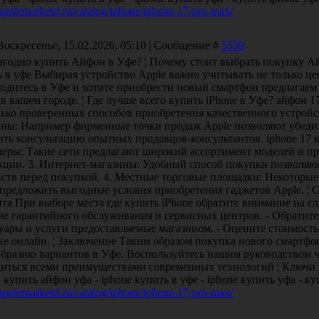
/applemarketrf.ru/catalog/iphone/iphone-17-pro-max/
Воскресенье, 15.02.2026, 05:10 | Сообщение #
5559
ыгодно купить Айфон в Уфе? ¦ Почему стоит выбрать покупку А
 в уфе Выбирая устройство Apple важно учитывать не только це
ходитесь в Уфе и хотите приобрести новый смартфон предлагаем
в вашем городе. ¦ Где лучше всего купить iPhone в Уфе? айфон 
лько проверенных способов приобретения качественного устройс
ины: Например фирменные точки продаж Apple позволяют убедит
ть консультацию опытных продавцов-консультантов. iphone 17 
леры: Такие сети предлагают широкий ассортимент моделей и пр
кции. 3. Интернет-магазины: Удобный способ покупки позволяю
йств перед покупкой. 4. Местные торговые площадки: Некоторы
 предложить выгодные условия приобретения гаджетов Apple. ¦ 
та При выборе места где купить iPhone обратите внимание на с
ие гарантийного обслуживания и сервисных центров. - Обратит
суары и услуги предоставляемые магазином. - Оцените стоимост
е онлайн. ¦ Заключение Таким образом покупка нового смартфон
образию вариантов в Уфе. Воспользуйтесь нашим руководством 
диться всеми преимуществами современных технологий ¦ Ключи 
- купить айфон уфа - iphone купить в уфе - iphone купить уфа - к
/applemarketrf.ru/catalog/iphone/iphone-17-pro-max/