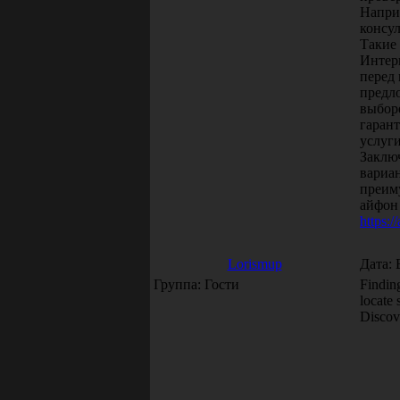
Напри
консу
Такие 
Интер
перед
предл
выборе
гаран
услуги
Заклю
вариа
преим
айфон 
https:/
Lorismup
Дата: 
Группа: Гости
Finding
locate 
Discov