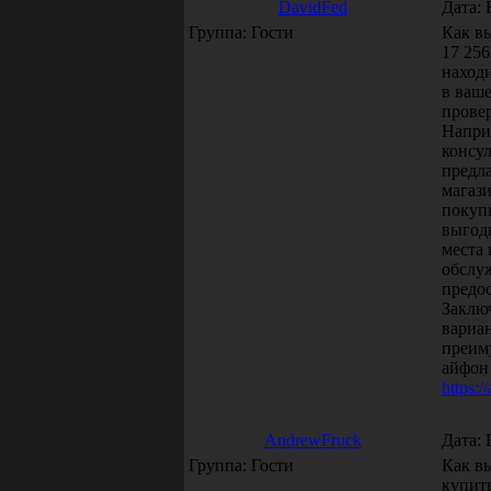
DavidFed
Дата: 
Группа: Гости
Как в
17 256
наход
в ваше
прове
Напри
консул
предл
магаз
покуп
выгод
места 
обслу
предос
Заклю
вариа
преим
айфон 
https:/
AndrewFruck
Дата: 
Группа: Гости
Как вы
купить