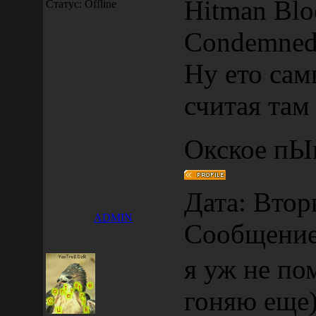
Hitman Bl
Статус:
Offline
Condemne
Ну ето са
считая там
Окское пЫв
Дата: Вторн
ADMIN
Сообщени
я уж не по
гоняю еще