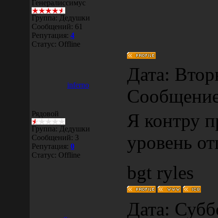
Генералиссимус
Группа: Дедушки
Сообщений:
61
Репутация:
4
Статус:
Offline
Дата: Вторн
inferno
Сообщени
Рядовой
Я контру п
Группа: Дедушки
уровень от
Сообщений:
3
Репутация:
0
Статус:
Offline
bgt ryles
Дата: Суббо