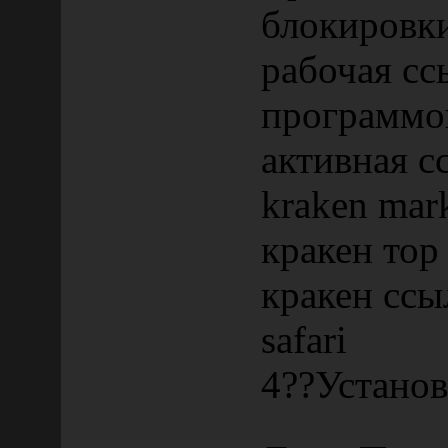
блокировк
рабочая сс
программо
активная с
kraken mar
кракен тор
кракен ссы
safari
4??Установ