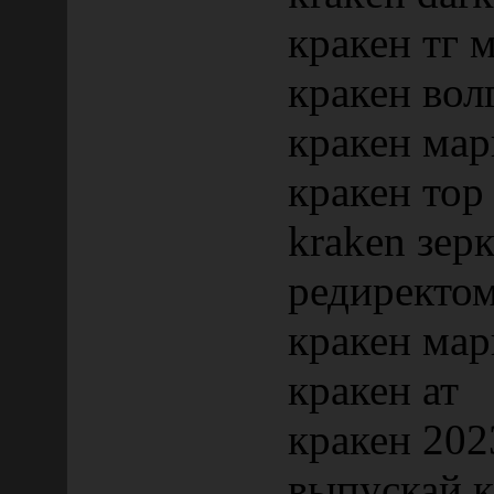
кракен тг 
кракен вол
кракен мар
кракен тор
kraken зер
редиректо
кракен мар
кракен ат
кракен 202
выпускай к