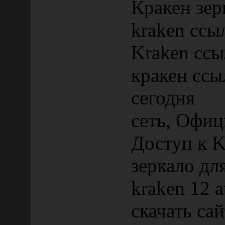
Кракен зер
kraken ссы
Kraken ссы
кракен ссы
сегодня
сеть, Офиц
Доступ к K
зеркало дл
kraken 12 a
скачать са