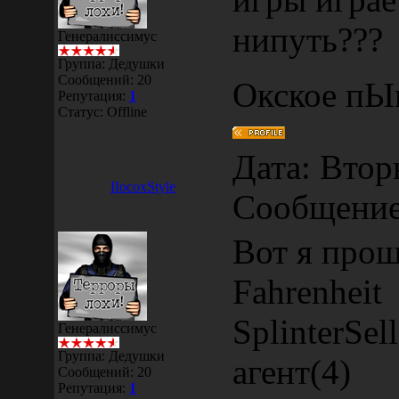
нипуть???
Генералиссимус
Группа: Дедушки
Сообщений:
20
Окское пЫв
Репутация:
1
Статус:
Offline
Дата: Вторн
IIocoxStyle
Сообщени
Вот я прош
Fahrenheit
SplinterSel
Генералиссимус
Группа: Дедушки
агент(4)
Сообщений:
20
Репутация:
1