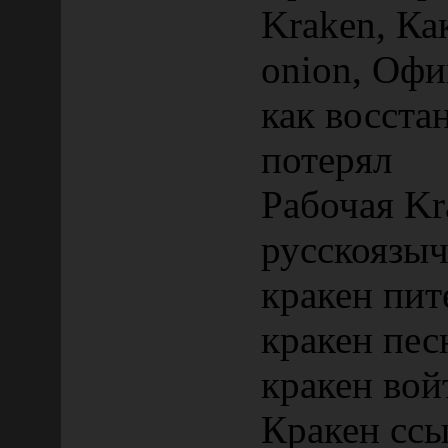
Kraken, Ка
onion, Оф
как восста
потерял
Рабочая Kr
русскоязы
кракен пит
кракен пес
кракен вой
Кракен сс