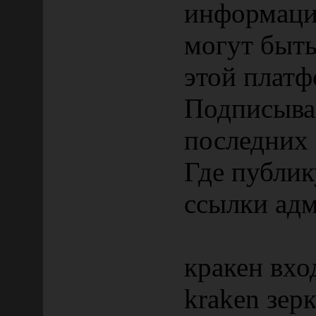
информаци
могут быть
этой плат
Подписывай
последних 
Где публи
ссылки ад
кракен вхо
kraken зер