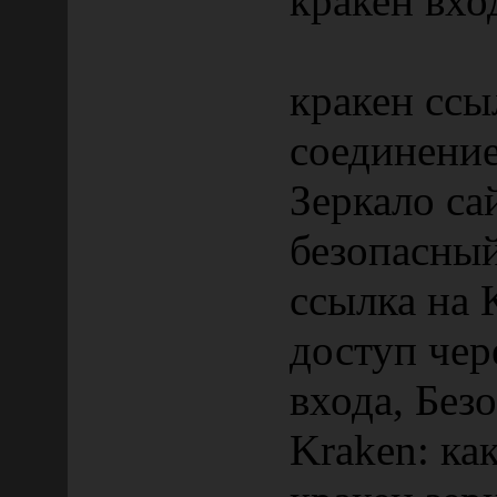
кракен вхо
кракен ссы
соединени
Зеркало са
безопасны
ссылка на 
доступ чер
входа, Без
Kraken: ка