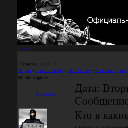
Главная
Страница
1
из
1
1
Форум
»
Counter-Strike
»
Other Games
»
No online games
No online games
Дата: Вторн
IIocoxStyle
Сообщени
Кто в каки
игры играе