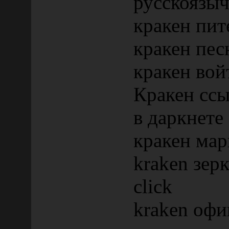
русскоязы
кракен пит
кракен пес
кракен вой
Кракен сс
в даркнете
кракен мар
kraken зер
click
kraken офи