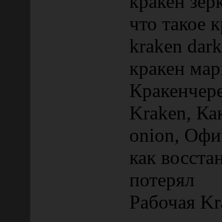
кракен зер
что такое 
kraken dark
кракен мар
Кракенчере
Kraken, Ка
onion, Оф
как восста
потерял
Рабочая Kr