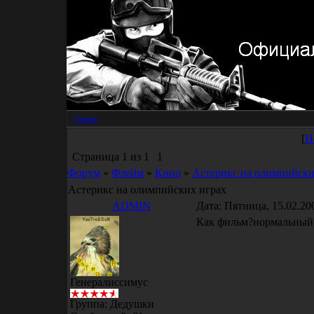
Главная
[
Н
Страница
1
из
1
1
Форум
»
Флейм
»
Кино
»
Астерикс на олимпийски
Астерикс на олимпийских играх
ADMIN
Дата: Пятница, 15.02.20
Как фильм?нормальный
Генералиссимус
Группа: Дедушки