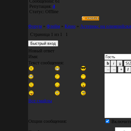
Сообщений:
61
Репутация:
4
Статус:
Offline
Форум
»
Флейм
»
Кино
»
Астерикс на олимпийски
Страница
1
из
1
1
Новый ответ
Имя:
Текст сообщения:
Все смайлы
Опции сообщения:
Включить