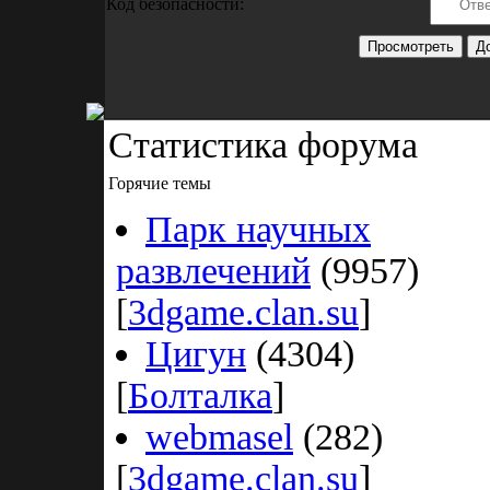
Код безопасности:
Статистика форума
Горячие темы
Парк научных
развлечений
(9957)
[
3dgame.clan.su
]
Цигун
(4304)
[
Болталка
]
webmasel
(282)
[
3dgame.clan.su
]