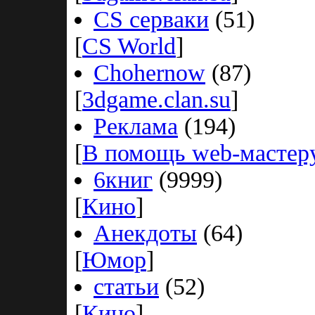
CS серваки
(51)
[
CS World
]
Chohernow
(87)
[
3dgame.clan.su
]
Реклама
(194)
[
В помощь web-мастер
6книг
(9999)
[
Кино
]
Анекдоты
(64)
[
Юмор
]
статьи
(52)
[
Кино
]