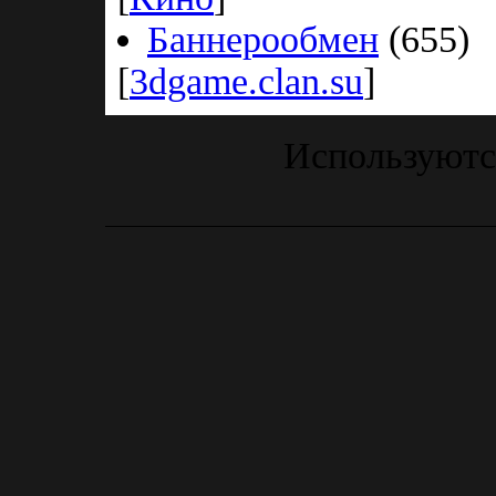
Баннерообмен
(655)
[
3dgame.clan.su
]
Используютс