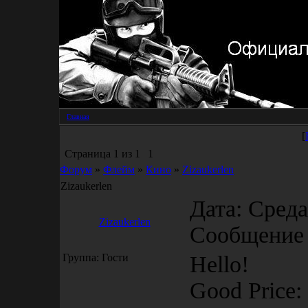
Главная
[
Страница
1
из
1
1
Форум
»
Флейм
»
Кино
»
Zizaukerlen
Zizaukerlen
Дата: Среда,
Zizaukerlen
Сообщение
Группа: Гости
Hello!
Good Price: