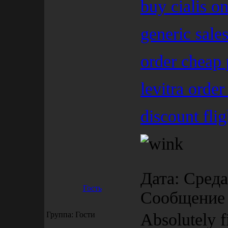
buy cialis o
generic sale
order cheap 
levitra order
discount fli
Дата: Среда,
Гость
Сообщение
Группа: Гости
Absolutely f