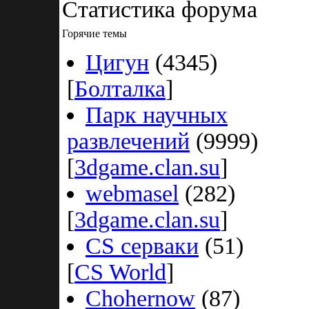
Статистика форума
Горячие темы
Цигун
(4345)
[
Болталка
]
Парк научных
развлечений
(9999)
[
3dgame.clan.su
]
webmasel
(282)
[
3dgame.clan.su
]
CS серваки
(51)
[
CS World
]
Chohernow
(87)