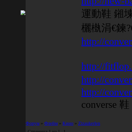
http://new-b
運動鞋 鎺
欐槸涓€鍊
http://conve
http://fitflo
http://conve
http://conve
converse 鞋
Форум
»
Флейм
»
Кино
»
Zizaukerlen
Страница
1
из
1
1