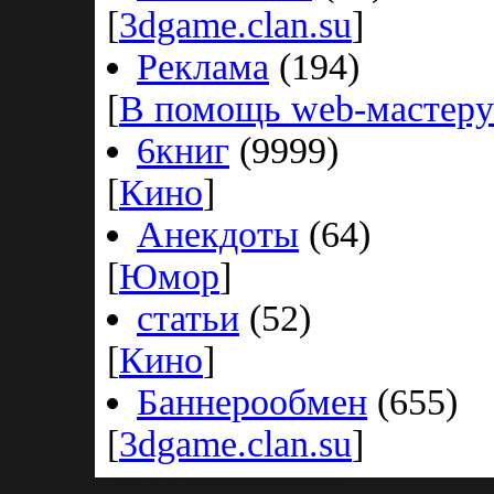
[
3dgame.clan.su
]
Реклама
(194)
[
В помощь web-мастеру
6книг
(9999)
[
Кино
]
Анекдоты
(64)
[
Юмор
]
статьи
(52)
[
Кино
]
Баннерообмен
(655)
[
3dgame.clan.su
]