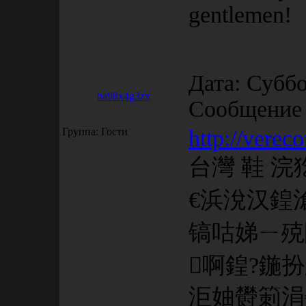
gentlemen!
Дата: Суббо
ba98x4g3zx
Сообщение
Группа: Гости
http://verec
台灣 鞋 
€浜涗汉鍠
镐咕娣ㄧ殑
啊鍠?鍦扮
洰妯欎箣涓