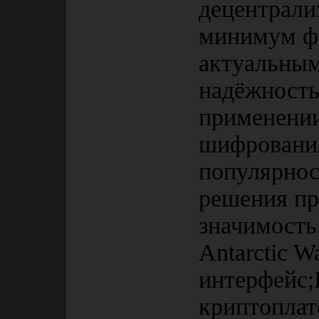
децентрали
минимум фо
актуальным
надёжность
применени
шифрования
популярнос
решения пр
значимость
Antarctic W
интерфейс
криптопла