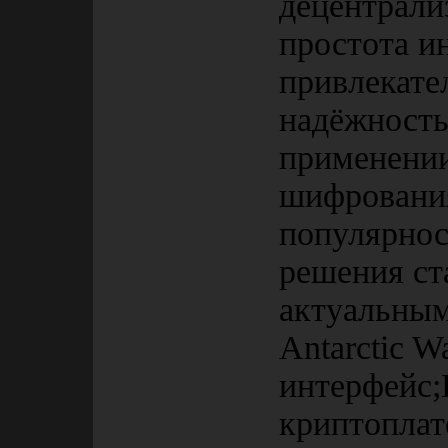
децентрали
простота и
привлекате
надёжность
применени
шифрования
популярнос
решения ст
актуальным
Antarctic W
интерфейс
криптопла