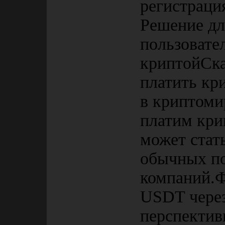
регистраци
Решение дл
пользовате
криптойСка
платить кр
в криптоми
платим крип
может стат
обычных по
компаний.Ф
USDT через
перспектив