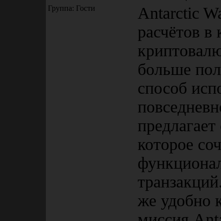
Группа: Гости
Antarctic W
расчётов в
криптовалю
больше пол
способ исп
повседневно
предлагает
которое со
функциона
транзакций
же удобно 
миссия Anta