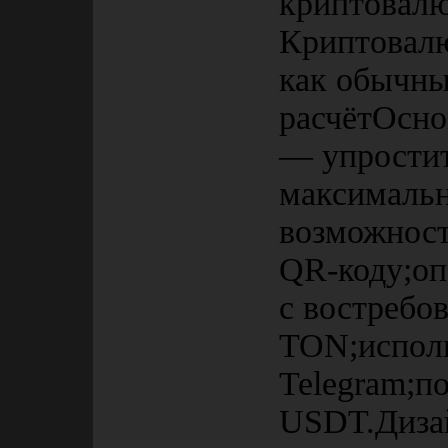
криптовалю
Криптовалю
как обычны
расчётОснов
— упрости
максимальн
возможност
QR-коду;оп
с востребо
TON;исполь
Telegram;п
USDT.Дизай