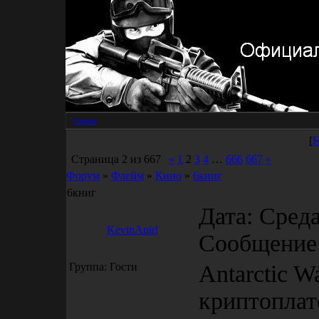
Главная
[
Н
Страница
2
из
667
«
1
2
3
4
…
666
667
»
Форум
»
Флейм
»
Кино
»
6книг
6книг
Дата: Среда
KevinAnirl
Сообщение
Группа: Гости
Antarctic 
криптопла