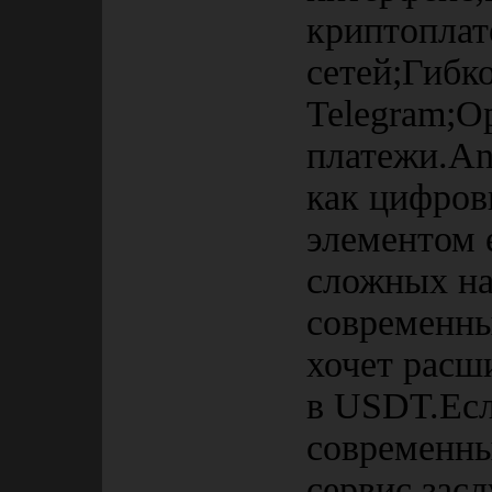
криптоплат
сетей;Гибко
Telegram;О
платежи.Ant
как цифров
элементом 
сложных нас
современны
хочет расш
в USDT.Есл
современны
сервис зас