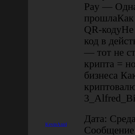
Pay — Одна
прошлаКак 
QR-кодуНе 
код в дейс
— тот не с
крипта = н
бизнеса Ка
криптовалю
3_Alfred_B
Дата: Среда
KevinAnirl
Сообщение