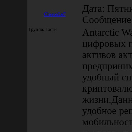
Дата: Пятни
ChesterLeF
Сообщение
Группа: Гости
Antarctic W
цифровых 
активов ак
предприним
удобный сп
криптовалю
жизни.Данн
удобное ре
мобильност