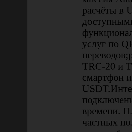
расчёты в
доступными
функционал
услуг по Q
переводов;
TRC-20 и T
смартфон и
USDT.Интер
подключен
времени. П
частных по