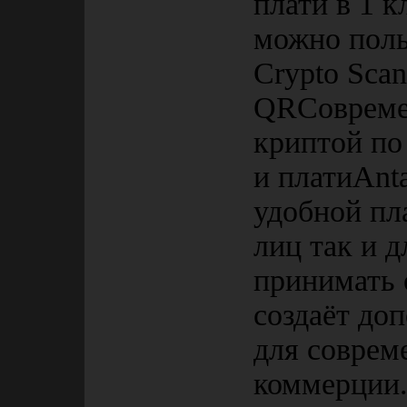
плати в 1 
можно поль
Crypto Sca
QRСовремен
криптой по
и платиAnta
удобной пл
лиц так и 
принимать 
создаёт до
для соврем
коммерции