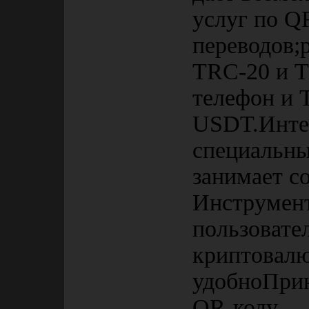
услуг по Q
переводов;
TRC-20 и T
телефон и 
USDT.Интер
специальны
занимает с
Инструмент
пользовате
криптовалю
удобноПри
QR-коду — 