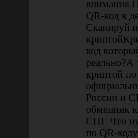
внимания.Не
QR-код в д
Сканируй и
криптойКр
код которы
реально?А 
криптой по
официальн
России и 
обменник к
СНГ Что ну
по QR-коду