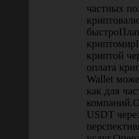
частных по
криптовалю
быстроПлат
криптомирП
криптой че
оплата кри
Wallet мож
как для час
компаний.О
USDT через
перспектив
услуг.Опер