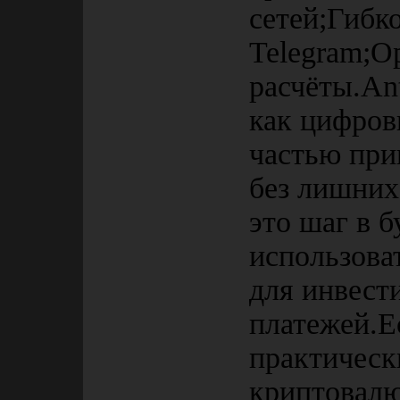
сетей;Гибко
Telegram;О
расчёты.Ant
как цифров
частью пр
без лишних 
это шаг в б
использова
для инвест
платежей.Е
практичес
криптовалю