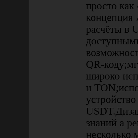
просто как
концепция A
расчёты в
доступными
возможност
QR-коду;мг
широко ис
и TON;испо
устройство
USDT.Дизай
знаний а р
несколько 