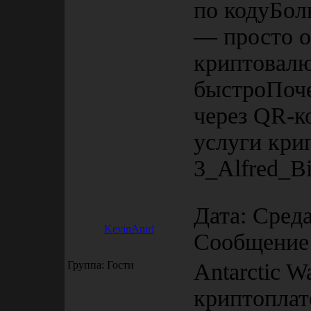
по кодуБол
— просто 
криптовалю
быстроПоче
через QR-к
услуги кри
3_Alfred_B
Дата: Среда
KevinAnirl
Сообщение
Группа: Гости
Antarctic 
криптопла