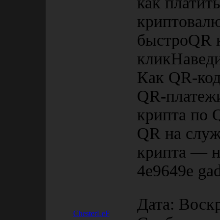
как платит
криптовалю
быстроQR к
кликНаведи
Как QR-код
QR-платежи
крипта по 
QR на служ
крипта — н
4e9649e ga
Дата: Воскр
ChesterLeF