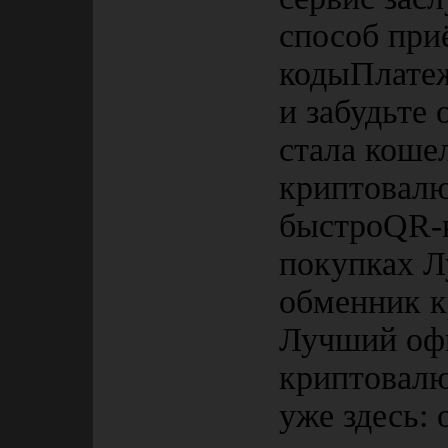
способ пр
кодыПлате
и забудьте
стала кош
криптовалю
быстроQR-к
покупках 
обменник к
Лучший оф
криптовалю
уже здесь: