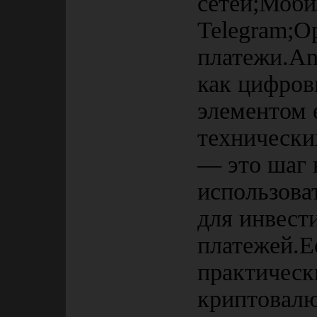
сетей;Моби
Telegram;О
платежи.Ant
как цифров
элементом 
технических
— это шаг 
использова
для инвест
платежей.Е
практичес
криптовалю