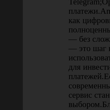
Telegram;О
платежи.Ant
как цифров
полноценн
— без сложн
— это шаг 
использова
для инвест
платежей.Е
современны
сервис ста
выбором.Бл