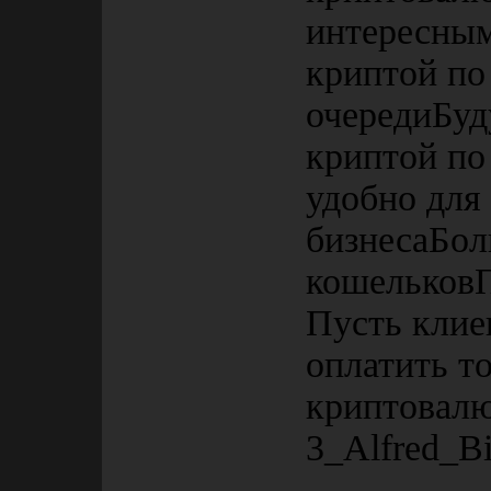
интересным
криптой по
очередиБуд
криптой по
удобно для
бизнесаБол
кошельковП
Пусть клие
оплатить т
криптовалю
3_Alfred_B