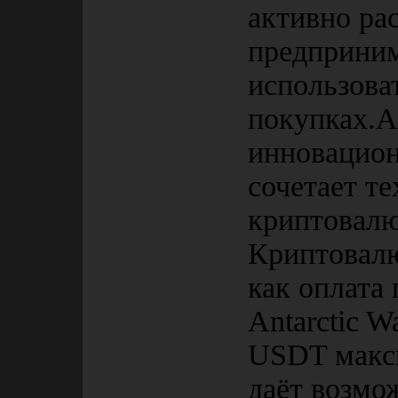
активно ра
предприним
использова
покупках.An
инновацион
сочетает т
криптовалю
Криптовалю
как оплата
Antarctic W
USDT макс
даёт возмо