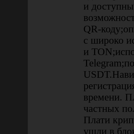
и доступны
возможност
QR-коду;оп
с широко и
и TON;испо
Telegram;п
USDT.Навиг
регистраци
времени. П
частных по
Плати крип
ушли в бло