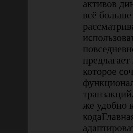
активов ди
всё больше
рассматрив
использова
повседневно
предлагает
которое соч
функциона
транзакций
же удобно 
кодаГлавная
адаптирова