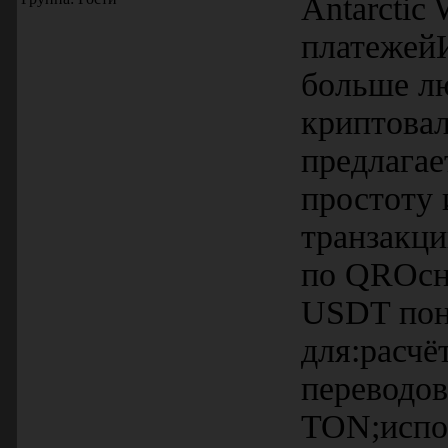
Antarctic
платежейИ
больше лю
криптовал
предлагае
простоту
транзакци
по QRОсно
USDT пон
для:расчё
переводо
TON;испол