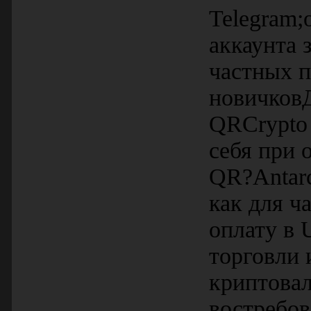
Telegram;
аккаунта 
частных 
новичковД
QRCrypto 
себя при 
QR?Antarc
как для ч
оплату в 
торговли 
криптова
востребов