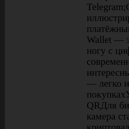
Telegram;
иллюстри
платёжным
Wallet — 
ногу с ци
современн
интересн
— легко и
покупкахУ
QRДля биз
камера с
криптова