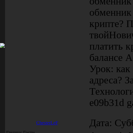
обменник
обменник
крипте? 
твойНови
платить к
балансе А
Урок: как
адреса? З
Технологи
e09b31d g
Дата: Суб
ChesterLeF
Группа: Гости