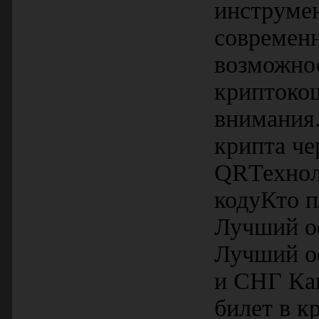
инструмен
современн
возможно
криптокош
внимания
крипта че
QRТехнол
кодуКто п
Лучший о
Лучший о
и СНГ Ка
билет в к