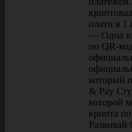
платежей
криптовал
плати в 1
— Одна кн
по QR-код
официаль
официаль
который п
& Pay Cry
которой м
крипта по
Развивай 