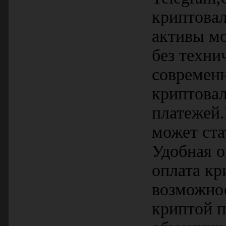
криптовал
активы м
без техни
современн
криптовал
платежей.
может ст
Удобная о
оплата к
возможнос
криптой 