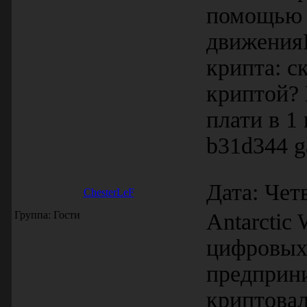
помощью 
движения
крипта: с
криптой? 
плати в 1
b31d344 g
Дата: Чет
ChesterLeF
Группа: Гости
Antarctic
цифровых 
предприн
криптовал