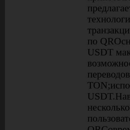
предлагае
технолог
транзакци
по QRОсно
USDT мак
возможнос
переводов
TON;испол
USDT.Нав
несколько
пользоват
QRСоврем