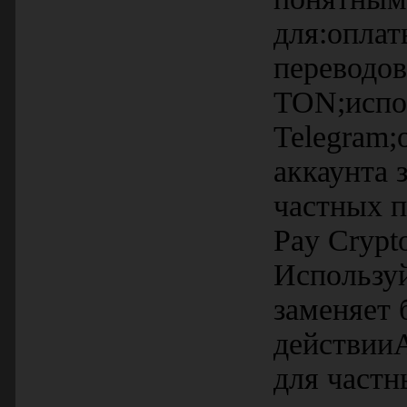
для:оплат
переводов
TON;испол
Telegram;
аккаунта 
частных п
Pay Cryp
Используй
заменяет 
действииA
для частн