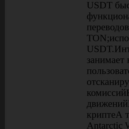
USDT быс
функциона
переводов
TON;испол
USDT.Инте
занимает 
пользоват
отсканиру
комиссий
движений
криптеА т
Antarctic