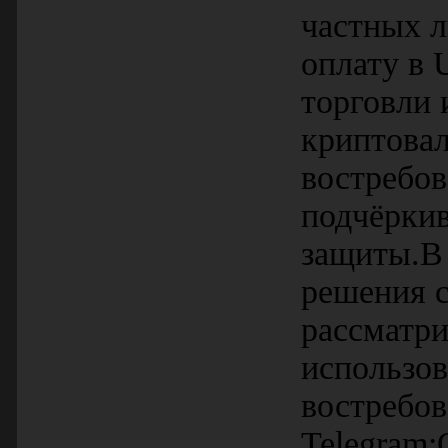
частных л
оплату в 
торговли 
криптовал
востребо
подчёрки
защиты.В 
решения 
рассматри
использо
востребов
Telegram;