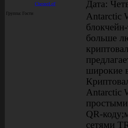
Дата: Чет
ChesterLeF
Группа: Гости
Antarcti
блокчейн-
больше лю
криптовал
предлагае
широкие 
Криптова
Antarctic
простыми.
QR-коду;
сетями TR