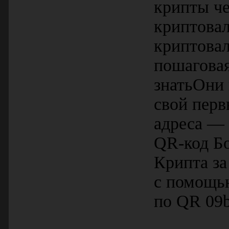
крипты ч
криптова
криптовал
пошагова
знатьОни 
свой перв
адреса — 
QR-код Бо
Крипта за
с помощью
по QR 09b