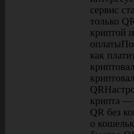
сервис ст
только Q
криптой и
оплатыПо
как плат
криптова
криптова
QRНастро
крипта — 
QR без ко
о кошель