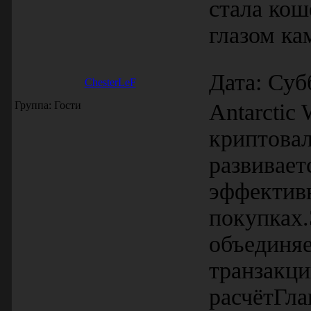
стала кош
глазом ка
Дата: Суб
ChesterLeF
Группа: Гости
Antarctic
криптова
развивает
эффектив
покупках.
объединяе
транзакц
расчётГла