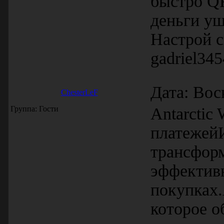
быстро QR
деньги уш
Настрой с
gadriel34
Дата: Вос
ChesterLeF
Группа: Гости
Antarctic
платежей
трансфор
эффектив
покупках.
которое о