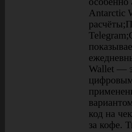
особенно 
Antarctic
расчёты;П
Telegram;
показывае
ежедневны
Wallet — 
цифровым
применени
вариантом
код на че
за кофе. 