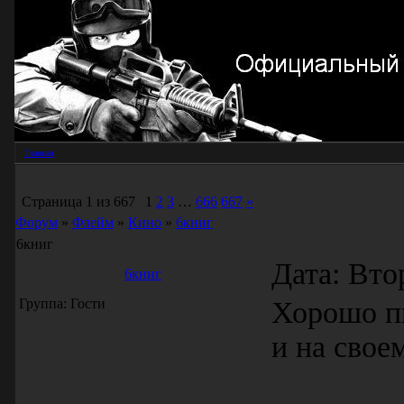
Главная
Страница
1
из
667
1
2
3
…
666
667
»
Форум
»
Флейм
»
Кино
»
6книг
6книг
Дата: Вто
6книг
Группа: Гости
Хорошо пи
и на свое