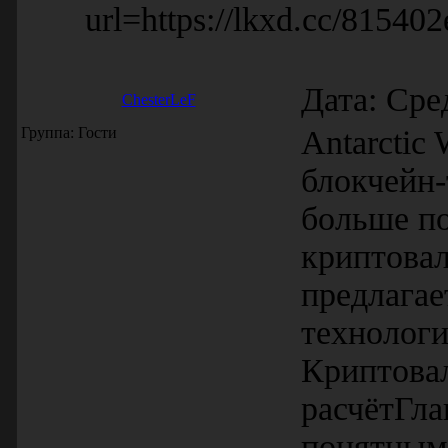
url=https://lkxd.cc/815402
Дата: Сре
ChesterLeF
Группа: Гости
Antarctic
блокчейн-
больше п
криптова
предлагае
технологи
Криптова
расчётГла
понятным