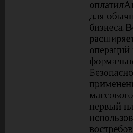
оплатилAn
для обычн
бизнеса.В
расширяет
операций
формальн
Безопасно
применени
массового
первый пл
использо
востребов