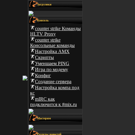
Загрузики
Консоль
counter strike Команды
HLTV Proxy
counter strike
Консольные команды
Настройка AMX
Скрипты
Уменшаем PING
Игра по модему
Конфиг
Создание сервера
Настройка компа под
кс
mIRC как
подключится к #mix.ru
Мастерим
Разделы новостей