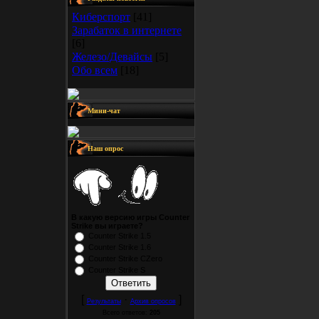
Киберспорт
[41]
Зарабаток в интернете
[6]
Железо/Девайсы
[5]
Обо всем
[18]
Мини-чат
Наш опрос
В какую версию игры Counter
Strike вы играете?
Counter Strike 1.5
Counter Strike 1.6
Counter Strike CZero
Counter Strike S
[
·
]
Результаты
Архив опросов
Всего ответов:
205