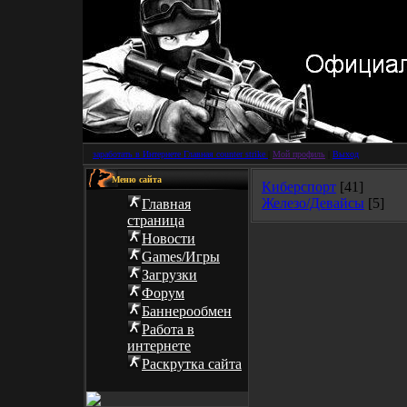
заработать в Интернете
Главная counter strike
|
Мой профиль
|
Выход
Меню сайта
Киберспорт
[41]
Железо/Девайсы
[5]
Г
лавная
страница
Новости
Games/Игры
Загрузки
Форум
Баннерообмен
Работа в
интернете
Раскрутка сайта