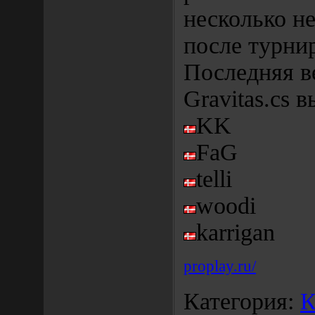
несколько не
после турни
Последняя в
Gravitas.cs в
KK
FaG
telli
woodi
karrigan
proplay.ru/
Категория:
К