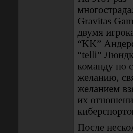
многострада
Gravitas Gam
двумя игрок
“KK” Андерс
“telli” Люнд
команду по 
желанию, св
желанием взя
их отношени
киберспорто
После неско