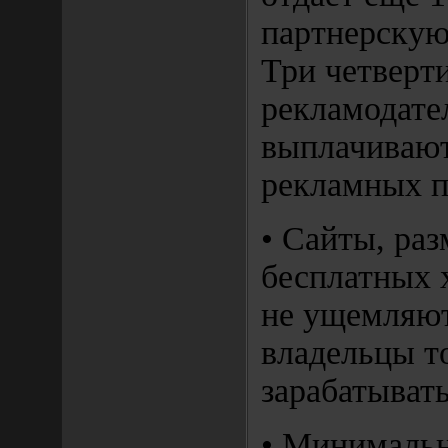
партнерскую
Три четверт
рекламодате
выплачивают
рекламных п
• Сайты, ра
бесплатных 
не ущемляют
владельцы т
зарабатывать
• Минималь