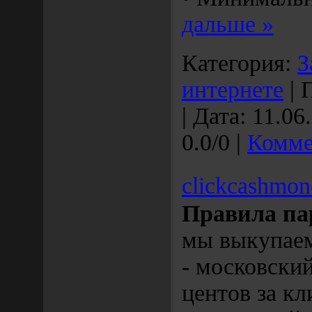
дальше »
Категория:
З
интернете
| 
| Дата:
11.06
0.0/0 |
Комме
clickcashmon
Правила па
мы выкупае
- московски
центов за кл