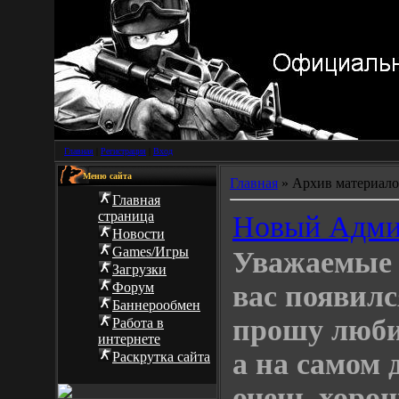
Главная
|
Регистрация
|
Вход
Меню сайта
Главная
»
Архив материало
Г
лавная
страница
Новый Адм
Новости
Games/Игры
Уважаемые 
Загрузки
Форум
вас появил
Баннерообмен
прошу люби
Работа в
интернете
а на самом 
Раскрутка сайта
очень хоро