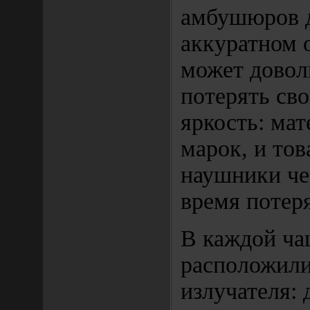
амбушюров 
аккуратном 
может довол
потерять св
яркость: мат
марок, и то
наушники че
время потер
В каждой ча
расположили
излучателя: 