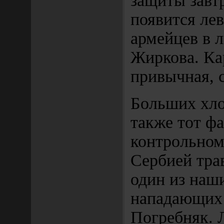
защиты завт
появится ле
армейцев в 
Жиркова. Ка
привычная, с
Больших хло
также тот фа
контрольном
Сербией тра
один из наш
нападающих
Погребняк.