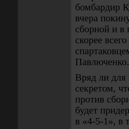
бомбардир 
вчера покин
сборной и в 
скорее всего
спартаковце
Павлюченко
Вряд ли для 
секретом, чт
против сбор
будет приде
в «4-5-1», в 