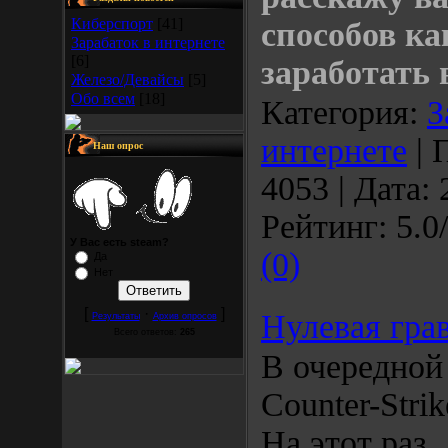
Киберспорт
[41]
способов к
Зарабаток в интернете
[6]
заработать 
Железо/Девайсы
[5]
Обо всем
[18]
Категория:
З
интернете
| 
Наш опрос
4053 | Дата:
Рейтинг: 5.0/
У Вас есть steam?
(0)
Да
Нет
[
·
]
Нулевая гра
Результаты
Архив опросов
Всего ответов:
265
В очередной
Counter-Stri
На этот раз