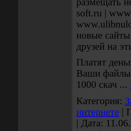
размещать н
soft.ru | www
www.ulibnul
новые сайты
друзей на эти
Платят деньг
Ваши файлы 
1000 скач
...
Категория:
З
интернете
| 
| Дата:
11.06