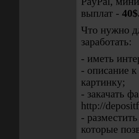
PayPal, мин
выплат -
40$
Что нужно д
заработать:
- иметь инт
- описание к
картинку;
- закачать ф
http://deposit
- разместить
которые поз