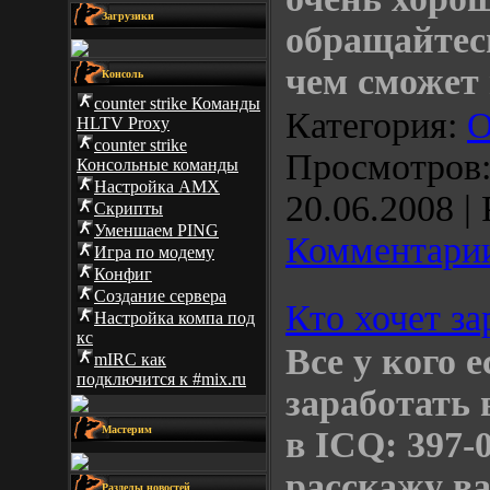
Загрузики
обращайтесь
чем сможет
Консоль
counter strike Команды
Категория:
О
HLTV Proxy
counter strike
Просмотров: 
Консольные команды
Настройка AMX
20.06.2008
| 
Скрипты
Уменшаем PING
Комментарии
Игра по модему
Конфиг
Создание сервера
Кто хочет за
Настройка компа под
кс
Все у кого 
mIRC как
подключится к #mix.ru
заработать 
Мастерим
в ICQ: 397-
расскажу ва
Разделы новостей