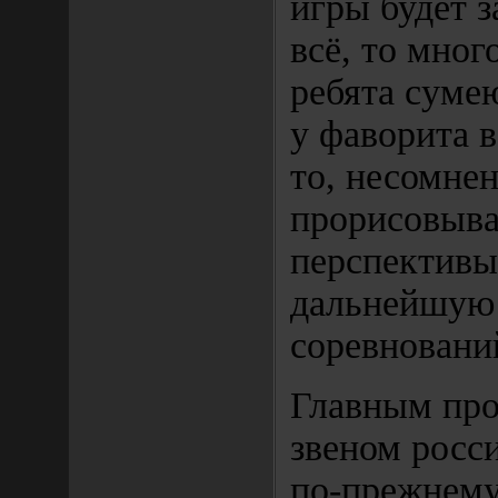
игры будет з
всё, то мног
ребята суме
у фаворита в
то, несомнен
прорисовыва
перспективы
дальнейшую
соревновани
Главным пр
звеном росс
по-прежнему