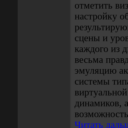
отметить ви
настройку о
результирую
сцены и уро
каждого из 
весьма прав
эмуляцию ак
системы типа
виртуальной
динамиков, 
возможност
Читать даль